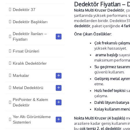
Dedektör Fiyatları –
Dedektör 37
Nokta Multi Kruzer Dedektör
, ç
şartlarında yüksek performans su
modellerden biridir. Dedektor3
Dedektör Başlıkları
dedektör
, paket içeriğinde
4 far
Dedektör İlanları –
Öne Çıkan Özellikler:
+
Fiyatları
Çok frekanslı çalışm
yüksek hassasiyet.
Fırsat Ürünleri
arama başlığı
sayesi
maksimum performa
Kiralık Dedektörler
Su geçirmez tasarım
güvenli kullanım.
+
Markalar
Gelişmiş metal ayrım
etme.
+
Metal Dedektörü
Hızlı hedef tepkisi
sa
çalışma.
PinPointer & Kalem
+
Dahili lityum batarya
Dedektör
Kolay kullanım men
Yer Altı Görüntüleme
Nokta Multi Kruzer (4 başlıklı)
mo
+
Sistemleri
arazilere kadar geniş kullanım 
bu
çok temiz 2. el dedektör
, uyg