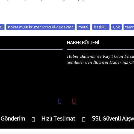
el
,
nokta multi kruzer ikinci el dedektör
,
metal
,
başlıklı)
,
Çok
,
temi
HABER BÜLTENI
Haber Bültenimize Kayıt Olun Fırsa
Yenilikler'den İlk Sizin Haberiniz O
e Gönderim
Hızlı Teslimat
SSL Güvenli Alışv