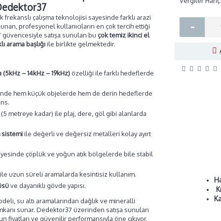
Vergiler Hariç
 Dedektor37
ok frekanslı çalışma teknolojisi sayesinde farklı arazi
-
nan, profesyonel kullanıcıların en çok tercih ettiği
7 güvencesiyle satışa sunulan bu
çok temiz ikinci el
klı arama başlığı
ile birlikte gelmektedir.
a (5kHz – 14kHz – 19kHz)
özelliği ile farklı hedeflerde
nde hem küçük objelerde hem de derin hedeflerde
ns.
(5 metreye kadar) ile plaj, dere, göl gibi alanlarda
 sistemi
ile değerli ve değersiz metalleri kolay ayırt
yesinde çöplük ve yoğun atık bölgelerde bile stabil
ile uzun süreli aramalarda kesintisiz kullanım.
Ha
üsü
ve dayanıklı gövde yapısı.
Kr
K
deli, su altı aramalarından dağlık ve mineralli
imkanı sunar. Dedektor37 üzerinden satışa sunulan
un fiyatları ve güvenilir performansıyla öne çıkıyor.