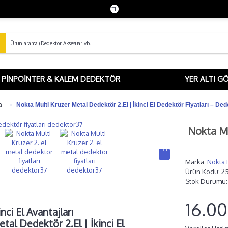
TL
PINPOINTER & KALEM DEDEKTÖR
YER ALTI G
a
Nokta Multi Kruzer Metal Dedektör 2.El | İkinci El Dedektör Fiyatları – De
Nokta Mu
Marka:
Nokta
Ürün Kodu:
2
Stok Durumu
16.0
nci El Avantajları
al Dedektör 2.El | İkinci El