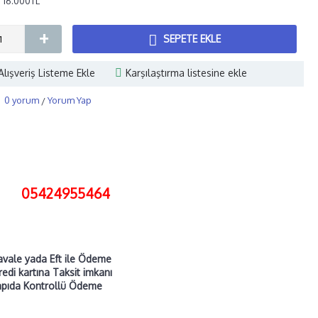
: 16.000TL
+
SEPETE EKLE
Alışveriş Listeme Ekle
Karşılaştırma listesine ekle
0 yorum
Yorum Yap
/
05424955464
vale yada Eft ile Ödeme
edi kartına Taksit imkanı
apıda Kontrollü Ödeme