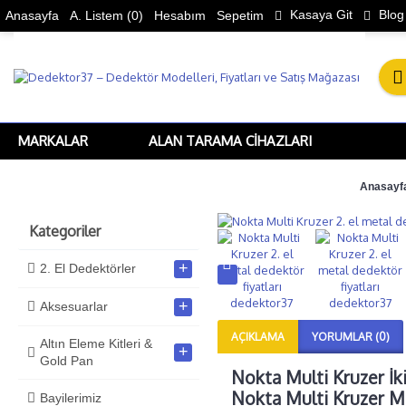
Kasaya Git
Blog
Anasayfa
A. Listem (
0
)
Hesabım
Sepetim
MARKALAR
ALAN TARAMA CIHAZLARI
Anasayf
Kategoriler
+
2. El Dedektörler
+
Aksesuarlar
AÇIKLAMA
YORUMLAR (0)
Altın Eleme Kitleri &
+
Gold Pan
Nokta Multi Kruzer İki
Nokta Multi Kruzer Met
Bayilerimiz