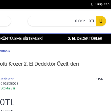
Giriş Yap
0 ürün - 0TL
ÖRÜNTÜLEME SISTEMLERI
2. EL DEDEKTÖRLER
dektor37
lti Kruzer 2. El Dedektör Özellikleri
 Dedektör
: 1517
50905135028
:
Stokta var
00TL