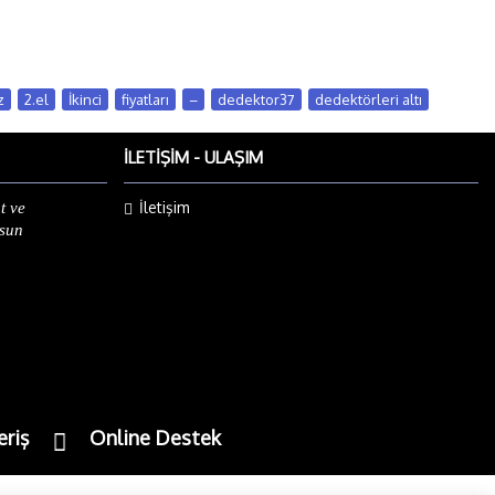
z
,
2.el
,
İkinci
,
fiyatları
,
–
,
dedektor37
,
dedektörleri altı
İLETIŞIM - ULAŞIM
İletişim
t ve
lsun
eriş
Online Destek