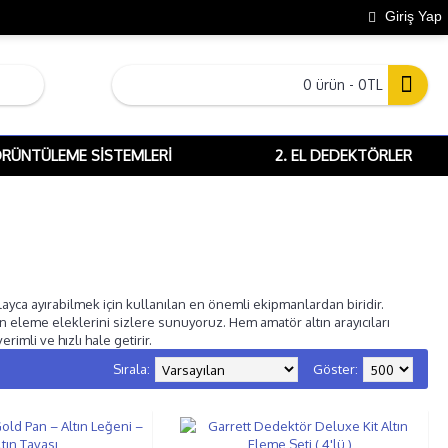
Giriş Yap
0 ürün - 0TL
ÖRÜNTÜLEME SISTEMLERI
2. EL DEDEKTÖRLER
layca ayırabilmek için kullanılan en önemli ekipmanlardan biridir.
ın eleme eleklerini sizlere sunuyoruz. Hem amatör altın arayıcıları
imli ve hızlı hale getirir.
Sırala:
Göster: