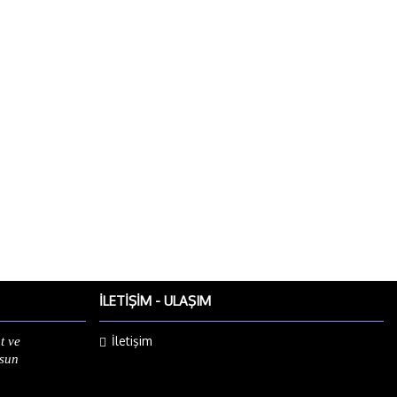
İLETIŞIM - ULAŞIM
İletişim
t ve
lsun