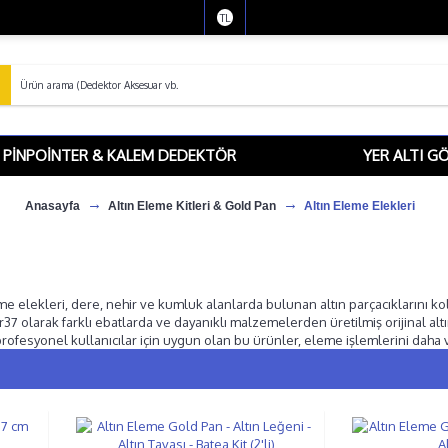
TL
PINPOINTER & KALEM DEDEKTÖR
YER ALTI G
Anasayfa
Altın Eleme Kitleri & Gold Pan
Altın Eleme Elekleri
me elekleri, dere, nehir ve kumluk alanlarda bulunan altın parçacıklarını ko
7 olarak farklı ebatlarda ve dayanıklı malzemelerden üretilmiş orijinal alt
ofesyonel kullanıcılar için uygun olan bu ürünler, eleme işlemlerini daha ver