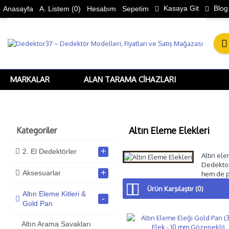
Kasaya Git
Blog
Anasayfa
A. Listem (
0
)
Hesabım
Sepetim
MARKALAR
ALAN TARAMA CIHAZLARI
Altın Eleme Elekleri
Kategoriler
+
2. El Dedektörler
Altın ele
Dedektor3
+
Aksesuarlar
hem de pr
Ürün Karşılaştır (0)
Altın Eleme Kitleri &
-
Gold Pan
Altın Arama Savakları