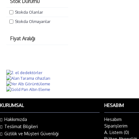
Stok Durumu
Stokda Olanlar
Stokda Olmayanlar
Fiyat Aralığı
KURUMSAL
HESABIM
Hakkımızda
Hesabım
Siparişlerim
Teslimat Bilgileri
A. Listem (
0
)
Gizlilik ve Müşteri Güvenliği
Bülten Aboneliği