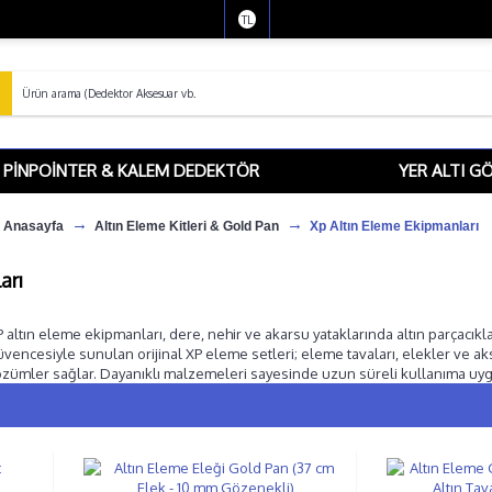
TL
PINPOINTER & KALEM DEDEKTÖR
YER ALTI G
Anasayfa
Altın Eleme Kitleri & Gold Pan
Xp Altın Eleme Ekipmanları
arı
 altın eleme ekipmanları, dere, nehir ve akarsu yataklarında altın parçacıkl
vencesiyle sunulan orijinal XP eleme setleri; eleme tavaları, elekler ve ak
özümler sağlar. Dayanıklı malzemeleri sayesinde uzun süreli kullanıma uygun