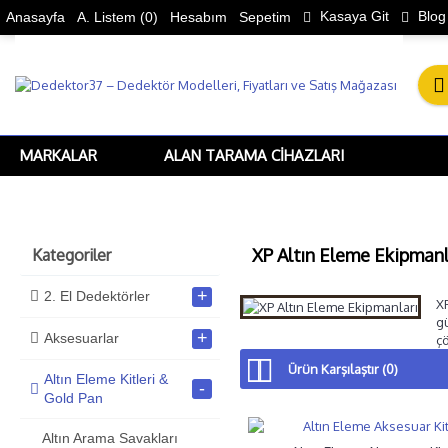
Kasaya Git
Blog
Anasayfa
A. Listem (
0
)
Hesabım
Sepetim
MARKALAR
ALAN TARAMA CIHAZLARI
XP Altın Eleme Ekipmanl
Kategoriler
+
2. El Dedektörler
XP
gü
+
Aksesuarlar
ç
Ürün Karşılaştır (0)
Altın Eleme Kitleri &
-
Gold Pan
Altın Arama Savakları