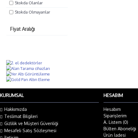
Stokda Olanlar
Stokda Olmayanlar
Fiyat Aralığı
KURUMSAL
HESABIM
Hakkımızda
Hesabım
Siparişlerim
Teslimat Bilgileri
A. Listem (
0
)
Gizlilik ve Müşteri Güvenliği
Bülten Aboneliği
Mesafeli Satış Sözleşmesi
Ürün İadesi
İletişim