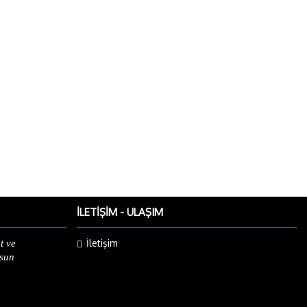
İLETIŞIM - ULAŞIM
İletişim
t ve
lsun