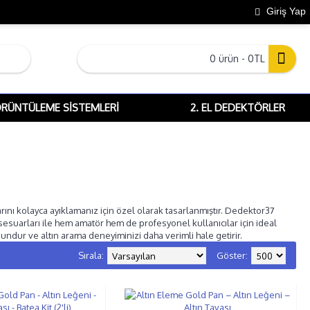
Giriş Yap
0 ürün - 0TL
ÖRÜNTÜLEME SISTEMLERI
2. EL DEDEKTÖRLER
arını kolayca ayıklamanız için özel olarak tasarlanmıştır. Dedektor37
sesuarları ile hem amatör hem de profesyonel kullanıcılar için ideal
dur ve altın arama deneyiminizi daha verimli hale getirir.
Sırala:
Göster: