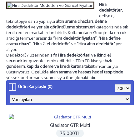
Hira
dedektörler
,
gelişmiş
teknolojiye sahip yapısıyla
altın arama cihazları
,
define
dedektörleri
ve
yer altı görüntüleme sistemleri
kategorisinde sık
tercih edilen markalardan biridir. Kullanıcıların Google’da en çok
aradığı terimler arasında
“Hira dedektör fiyatları”
,
“Hira define
arama cihazı”
,
“Hira 2. el dedektör”
ve
“Hira altın dedektör”
yer
alıyor.
Dedektor37 üzerinden
sıfır Hira dedektörleri
ve
ikinci el
seçenekler
güvenle temin edilebilir. Tüm Türkiye’ye
hızlı
gönderim, kapıda ödeme ve kredi kartına taksit
imkanlarıyla
ulaştırıyoruz. Özellikle
alan tarama ve hassas hedef tespitinde
yüksek performans sunmasıyla öne çıkmaktadır.
Ürün Karşılaştır (0)
Gladiator GTR Multi
75.000TL