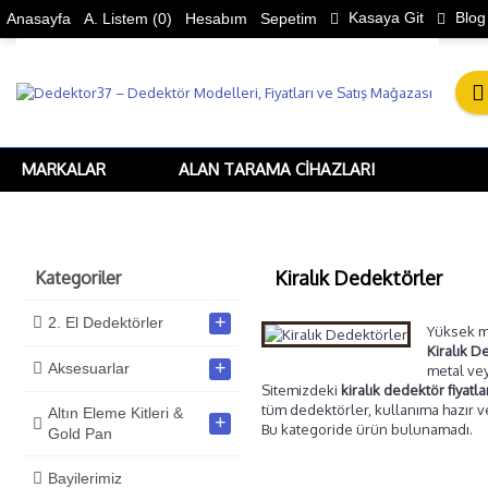
Kasaya Git
Blog
Anasayfa
A. Listem (
0
)
Hesabım
Sepetim
MARKALAR
ALAN TARAMA CIHAZLARI
Kiralık Dedektörler
Kategoriler
+
2. El Dedektörler
Yüksek ma
Kiralık D
+
Aksesuarlar
metal vey
Sitemizdeki
kiralık dedektör fiyatla
tüm dedektörler, kullanıma hazır ve
Altın Eleme Kitleri &
+
Bu kategoride ürün bulunamadı.
Gold Pan
Bayilerimiz