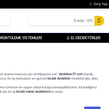
Giriş Yap
0 ürün - 0TL
ÖRÜNTÜLEME SISTEMLERI
2. EL DEDEKTÖRLER
r arama macerası için mi ihtiyacınız var?
dedektor37.com
olarak,
oruz. En iyi markaların en güncel
kiralık dedektör
modelleriyle, altın,
ma sürenize en uygun cihazı kolayca kiralayabilirsiniz. Kiraladığınız
 için en iyi
kiralık metal dedektörü
nü seçin.