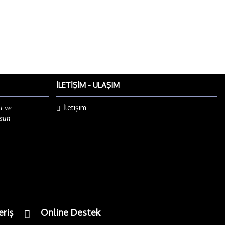
İLETIŞIM - ULAŞIM
İletişim
t ve
lsun
eriş
Online Destek