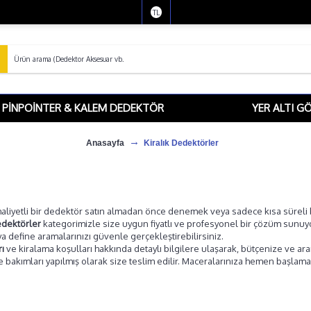
TL
PINPOINTER & KALEM DEDEKTÖR
YER ALTI G
Anasayfa
Kiralık Dedektörler
liyetli bir dedektör satın almadan önce denemek veya sadece kısa süreli bi
edektörler
kategorimizle size uygun fiyatlı ve profesyonel bir çözüm sunuy
a define aramalarınızı güvenle gerçekleştirebilirsiniz.
rı
ve kiralama koşulları hakkında detaylı bilgilere ulaşarak, bütçenize ve ara
 bakımları yapılmış olarak size teslim edilir. Maceralarınıza hemen başlamak