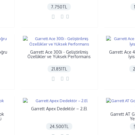
7.750TL
oğru
Garrett Ace 300i - Geliştirilmiş
Garrett Ace 4
Özellikler ve Yüksek Performans
İyi
21.851TL
Garrett Apex Dedektör – 2.El
ok
Garrett AT Go
ü
Ye
24.500TL