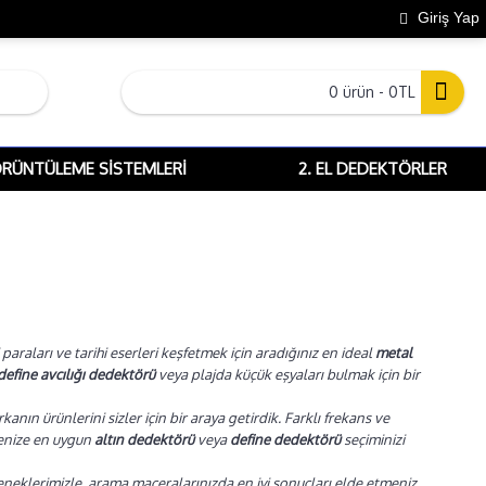
Giriş Yap
0 ürün - 0TL
ÖRÜNTÜLEME SISTEMLERI
2. EL DEDEKTÖRLER
araları ve tarihi eserleri keşfetmek için aradığınız en ideal
metal
define avcılığı dedektörü
veya plajda küçük eşyaları bulmak için bir
nın ürünlerini sizler için bir araya getirdik. Farklı frekans ve
tçenize en uygun
altın dedektörü
veya
define dedektörü
seçiminizi
neklerimizle, arama maceralarınızda en iyi sonuçları elde etmeniz