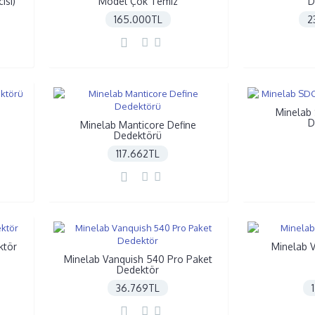
ısı)
Model Çok Temiz
D
165.000TL
2
Minelab
D
Minelab Manticore Define
Dedektörü
117.662TL
ktör
Minelab 
Minelab Vanquish 540 Pro Paket
Dedektör
36.769TL