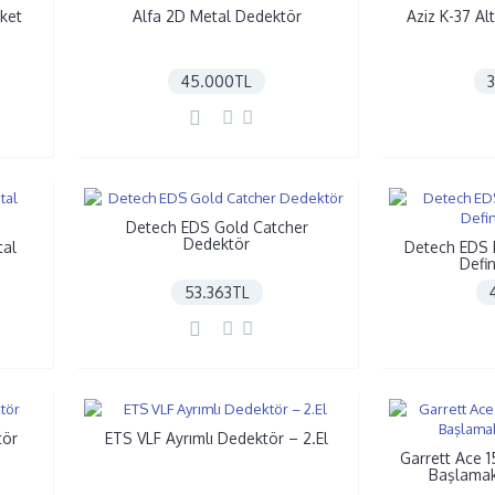
aket
Alfa 2D Metal Dedektör
Aziz K-37 Al
45.000TL
Detech EDS Gold Catcher
Dedektör
tal
Detech EDS Pl
Defi
53.363TL
tör
ETS VLF Ayrımlı Dedektör – 2.El
Garrett Ace 1
Başlamak