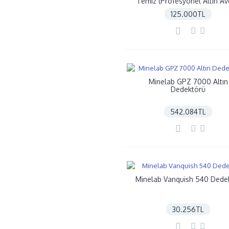
Temiz (Profesyonel Altın Avc
125.000TL
Minelab GPZ 7000 Altın
Dedektörü
542.084TL
Minelab Vanquish 540 Dede
30.256TL