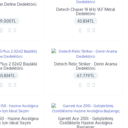
tın Define Dedektörü
Detech Chaser 14 kHz VLF Metal
Dedektörü
39.000TL
43.834TL
us 2 (12x12 Başlıklı)
Detech Relic Striker - Derin Arama
ne Dedektörü
Dedektörü
43.834TL
67.779TL
50 - Hazine Avcılığına
Garrett Ace 200i - Geliştirilmiş
 İçin İdeal Seçim
Özelliklerle Hazine Avcılığına
Başlangıç