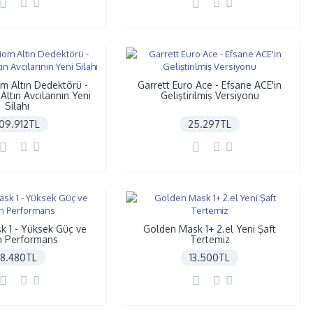
om Altın Dedektörü -
Garrett Euro Ace - Efsane ACE'in
ltın Avcılarının Yeni
Geliştirilmiş Versiyonu
Silahı
09.912TL
25.297TL
 1 - Yüksek Güç ve
Golden Mask 1+ 2.el Yeni Şaft
n Performans
Tertemiz
18.480TL
13.500TL