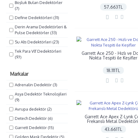
Boşluk Bulan Dedektörler
57.663TL
(7)
Define Dedektörleri (31)
Derin Arama Dedektörleri &
Pulse Dedektörler (33)
Su Altı Dedektörleri (23)
Tek Para Vlf Dedektörleri
Garrett Ace 250 - Hızlı ve D
(97)
Nokta Tespiti ile Keşifler
18.111TL
Markalar
Adrenalin Dedektör (3)
Asya Dedektör Teknolojileri
(9)
Avrupa dedektör (2)
Garrett Ace Apex Z-Lynk Ç
Detech Dedektör (6)
Frekanslı Metal Dedektör
Garrett Dedektör (15)
43.661TL
Golden Mask Dedektör (5)