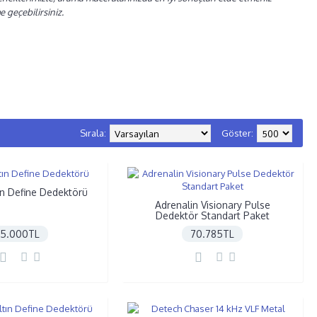
e geçebilirsiniz.
Dedektörleri
Derin Arama Dedektörleri &
Pulse Dedektörler
Sırala:
Göster:
ın Define Dedektörü
Adrenalin Visionary Pulse
Dedektör Standart Paket
5.000TL
70.785TL