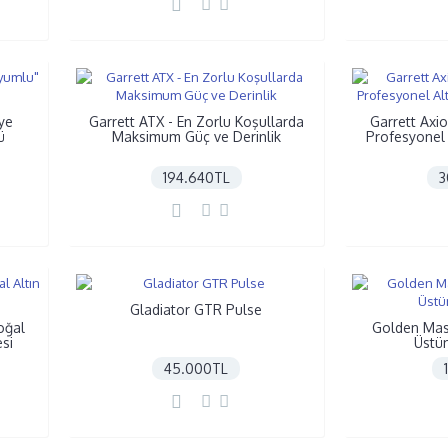
iye
Garrett ATX - En Zorlu Koşullarda
Garrett Axi
ü
Maksimum Güç ve Derinlik
Profesyonel A
194.640TL
3
Gladiator GTR Pulse
oğal
Golden Mask
esi
Üstü
45.000TL