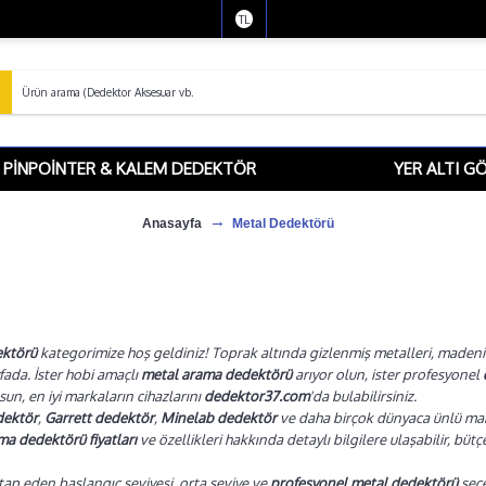
TL
PINPOINTER & KALEM DEDEKTÖR
YER ALTI G
Anasayfa
Metal Dedektörü
ktörü
kategorimize hoş geldiniz! Toprak altında gizlenmiş metalleri, madeni p
fada. İster hobi amaçlı
metal arama dedektörü
arıyor olun, ister profesyonel
lsun, en iyi markaların cihazlarını
dedektor37.com
'da bulabilirsiniz.
dektör
,
Garrett dedektör
,
Minelab dedektör
ve daha birçok dünyaca ünlü marka
a dedektörü fiyatları
ve özellikleri hakkında detaylı bilgilere ulaşabilir, bü
tap eden başlangıç seviyesi, orta seviye ve
profesyonel metal dedektörü
seçe