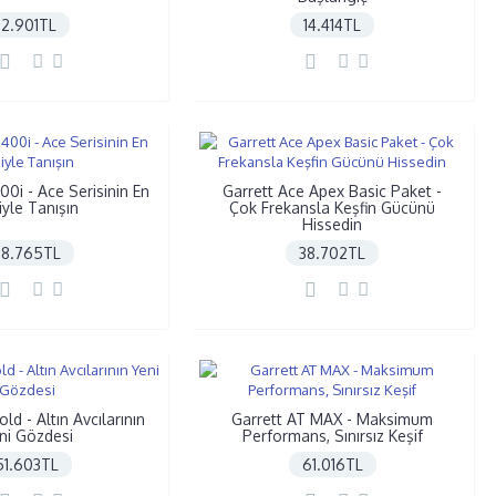
12.901TL
14.414TL
00i - Ace Serisinin En
Garrett Ace Apex Basic Paket -
siyle Tanışın
Çok Frekansla Keşfin Gücünü
Hissedin
28.765TL
38.702TL
ld - Altın Avcılarının
Garrett AT MAX - Maksimum
ni Gözdesi
Performans, Sınırsız Keşif
51.603TL
61.016TL