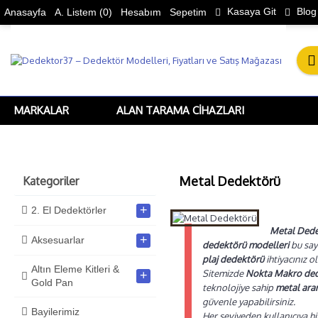
Kasaya Git
Blog
Anasayfa
A. Listem (
0
)
Hesabım
Sepetim
MARKALAR
ALAN TARAMA CIHAZLARI
Metal Dedektörü
Kategoriler
+
2. El Dedektörler
Metal Dede
+
Aksesuarlar
dedektörü modelleri
bu say
plaj dedektörü
ihtiyacınız o
Altın Eleme Kitleri &
Sitemizde
Nokta Makro de
+
Gold Pan
teknolojiye sahip
metal aram
güvenle yapabilirsiniz.
Bayilerimiz
Her seviyeden kullanıcıya hi