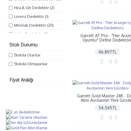
Hira & Gtr Dedektör (2)
Lorenz Dedektör (1)
Minelab Dedektör (20)
Nokta Dedektör (17)
Garrett AT Pro - "Her Araz
Uyumlu" Define Dedektör
Quest Dedektör (3)
Stok Durumu
Rdr Dedektör (3)
46.897TL
Stokda Olanlar
Rutus Dedektör (2)
Stokda Olmayanlar
Uğur Dedektör (4)
Xp Dedektör (8)
Fiyat Aralığı
Garrett Gold Master 24K - D
Altın Avcılarının Yeni Gözd
54.545TL