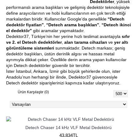
Dedektörler
, yüksek
performanslı arama başlıkları ve gelişmiş dedektör teknolojisiyle
define arayıcılarının ve hobi kullanıcılarının en çok tercih ettiği
markalardan biridir. Kullanıcılar Google’da genellikle
“Detech
dedektör fiyatları”
,
“Detech arama başlıkları”
,
“Detech ikinci
el dedektör”
gibi aramalar yapmaktadır.
Dedektor37, Türkiye’nin her yerine hızlı teslimat avantajıyla
sıfır
ve 2. el Detech dedektörler
,
alan tarama cihazları
ve
yer altı
görüntüleme sistemleri
sunmaktadır. Detech markası; geniş
dedektör başlıkları, üstün derinlik algısı ve hassas metal
ayrımıyla dikkat çeker. Özellikle derin arama yapan kullanıcılar
için Detech dedektörler güvenilir bir tercihtir.
İster İstanbul, Ankara, İzmir gibi büyük şehirlerde olun, ister
Anadolu’nun herhangi bir ilinde, Dedektor37 güvencesiyle
Detech dedektör siparişlerinizi kapınıza kadar ulaştırıyoruz.
Ürün Karşılaştır (0)
Detech Chaser 14 kHz VLF Metal Dedektörü
43.834TL